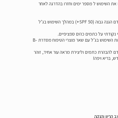
קו את השימוש ל מספר ימים וחזרו בהדרגה לאחר
מומלץ להשתמש בקרם הגנה בעל מקדם הגנה גבוה (SPF 50+) במהלך השימוש בג’ל
 נקודתי על כתמים כהים ספציפיים.
לתוצאות אופטימליות, מומלץ לשלב את השימוש בג’ל עם שאר מוצרי הטיפוח מסדרת B-
דם להבהרת כתמים וליצירת מראה עור אחיד, זוהר
דש, בריא ויפה!
הריון והנקה