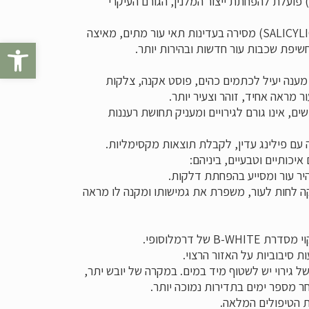
ACI) וחומצה אדיפית (ADIPIC ACID) פועלת להפחתת ייצור המלנין, הגורם העיקרי
חומצה סליצילית (SALICYLIC ACID) מסירה בעדינות תאי עור מתים, מאיצה
פתח סרגל נגישות
יפת שכבות עור חדשות ובהירות יותר.
B-WHI נותן מענה יעיל לכתמים כהים, פוסט אקנה, צלקות
ר מראה אחיד, זוהר וצעיר יותר.
ם, אינו גורם לגירויים ומעניק תחושת רעננות
עם פילינג עדין, לקבלת תוצאות מקסימליות.
איכותיים וטבעיים, ביניהם:
ר עור ומסייע בהפחתת דלקות.
 לחות לעור, משפרת את גמישותו ומקנה לו מראה
 של דרמלוסופי.
 סיבוביות על האזור הרצוי.
ל גירוי יש לשטוף מיד במים. במקרה של יובש יתר,
ר מספר ימים בתדירות נמוכה יותר.
ת הטיפולים המלאה.