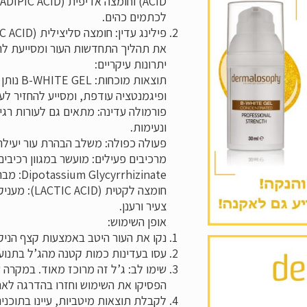
D
לכתמים כהים.
פילינג עדין:
את תהליך התחדשות העור ומסייעת לחש
יתרונות עיקריים:
תוצאות מוכחות:
TE GEL
ופיגמנטציה עודפת, ומסייע להחזיר לעו
פורמולה עדינה:
מתאים גם לעורות רגישי
ונעימות.
פעולה כפולה:
משלב הבהרת עור יעילה 
מרכיבים פעילים:
מועשר במגוון רכיבים 
Dipotassium Glycyrrhizinate:
מבהי
חומצה לקטית (LACTIC ACID):
מעניקה
צעיר ורענן.
אופן השימוש:
נקו את העור היטב באמצעות קצף הניקוי מסדרת B-WHITE
עסו בעדינות כמות קטנה מהג’ל בתנועות
שימו לב: ג’ל זה מרוכז מאוד. במקרה ש
הפסיקו את השימוש וחזרו בהדרגה לאח
לקבלת תוצאות מיטביות, עיינו בתוכני