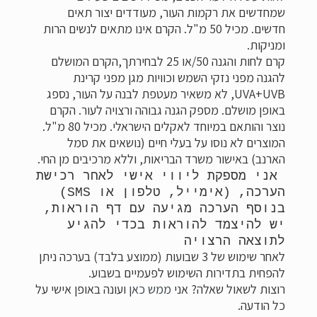
שמחדשים את רקמות העור, מעודדים יצור תאים
חדשים. מכיל 50 מ"ל. הקרם אינו מתאים לנשים הרות
ומניקות.
קרם לחות והגנה 50/או 25 לבחירתך
,הקרם המושלם
להגנה מפני נזקי השמש וכוויות מגן מפני קרינת
UVA+UVB, לא משאיר מעטפת לבנה על העור, נספג
באופן מושלם. מספק הגנה גבוהה ורצויה לעור. הקרם
נוצר והותאם במיוחד לאקלים הישראלי. מכיל 80 מ"ל.
המוצרים לא נוסו על בעלי חיים (נושאים את סמל
הארנב) באישור משרד הבריאות, וללא מרכיבים מן החי.
אני מספקת ליווי אישי לאחר רכישת
הערכה, (אימייל, טלפון או SMS)
בנוסף הערכה מגיעה עם דף הוראות,
יש להיצמד להוראות בכדי להגיע
לתוצאה הרצויה
לאחר שימוש של 3 שבועות (ממוצע בלבד) בערכה ניתן
להפחית בתדירות השימוש לפעמיים בשבוע.
רוצות לשאול שאלה? אני
ממש כאן
ועונה באופן אישי על
כל הודעה.