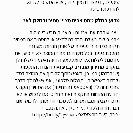
שימי לב, במוצר זה אין מחיר, אנא המשיכי לקרוא
להדרכת רכישה:
מדוע בחלק מהמוצרים מצוין מחיר ובחלק לא?
אני עובדת עם יצרניות ויבואניות תכשירי טיפוח 
מהמובילות בעולם. הבחירה להציג או להסתיר את המחיר 
תלויה במדיניות פנימית של אותן חברות ומעוגנת 
בהסכם בינינו. בכל מקרה בו מחיר המוצר לא מופיע, את 
מוזמנת לשלוח אלי לוואטסאפ הודעה ואשמח לשלוח לך 
בהקדם 
מחירון מוצרים קבוע
 ואת ההנחות התקפות 
(יש הרבה!) כמו כן, באפשרותך להוסיף את המוצר לסל 
ולבחור באפשרות "תשלום טלפוני", אני אשלח לך בדרך 
שהכי נוחה לך (וואטסאפ זה החיים!) את המחירון הקבוע 
יחד עם ההנחות התקפות ואת תחליטי אם לרכוש או לא. 
תזכרי שבשרומבה אנחנו לא מכריחות אותך לרכוש שום 
דבר, וזו החלטה לגמרי שלך, אותה נכבד!
יצירת קשר בוואטסאפ
http://bit.ly/2yvsvxs