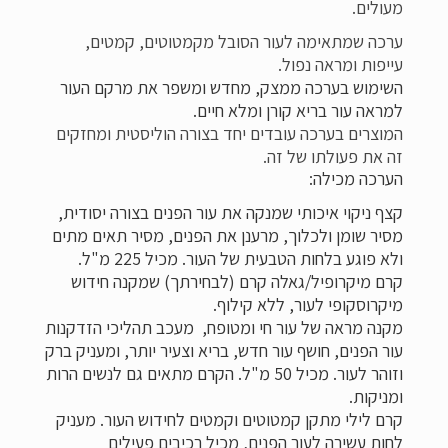
מעולים.
ערכה שמתאימה לעור הסובל מקמטוטים, קמטים,
עייפות ומראה נפול.
השימוש בערכה ממצק, מחדש ומשפר את מרקם העור
למראה עור בריא קורן ומלא חיים.
המוצרים בערכה עובדים יחד בצורה הוליסטית ומחזקים
זה את פעולתו של זה.
הערכה מכילה:
קצף ניקוי איכותי
שמנקה את עור הפנים בצורה יסודית,
מסיר שומן ולכלוך, מרענן את הפנים, מסיר תאים מתים
ולא פוגע בלחות הטבעית של העור. מכיל 225 מ"ל.
קרם מיקרופיל/גאלה קרם (לבחירתך
) שמקנה חידוש
מיקרוסקופי לעור, ללא קילוף.
מקנה מראה של עור חי ומטופח, מעכב תהליכי הזדקנות
עור הפנים, חושף עור חדש, בריא וצעיר יותר, ומעניק ברק
וזוהר לעור. מכיל 50 מ"ל. הקרם מתאים גם לנשים הרות
ומניקות.
קרם לילי מתקן קמטוטים וקמטים לחידוש העור.
מעניק
לחות עשירה לעור הפנים, מכיל רכיבים פעילים